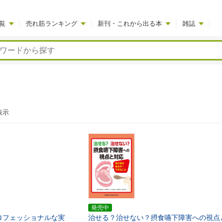
覧
売れ筋ランキング
新刊・これから出る本
雑誌
表示
発売中
ロフェッショナルな実
治せる？治せない？摂食嚥下障害への視点