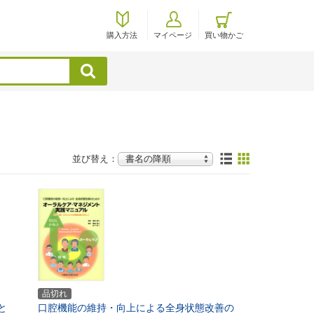
購入方法
マイページ
買い物かご
検索
並び替え：
品切れ
と
口腔機能の維持・向上による全身状態改善の