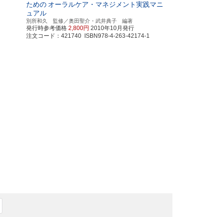
ための
オーラルケア・マネジメント実践マニ
ュアル
別所和久 監修／奥田聖介・武井典子 編著
発行時参考価格
2,800円
2010年10月発行
注文コード：421740 ISBN978-4-263-42174-1