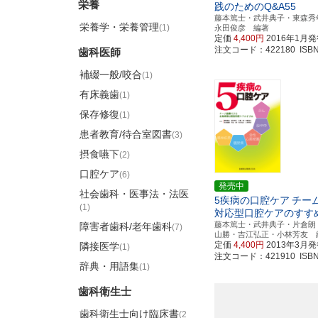
栄養
践のためのQ&A55
藤本篤士・武井典子・東森秀
栄養学・栄養管理
(1)
永田俊彦 編著
定価
4,400円
2016年1月
注文コード：422180 ISBN97
歯科医師
補綴一般/咬合
(1)
有床義歯
(1)
保存修復
(1)
患者教育/待合室図書
(3)
摂食嚥下
(2)
口腔ケア
(6)
発売中
社会歯科・医事法・法医
5疾病の口腔ケア
チー
(1)
対応型口腔ケアのすす
藤本篤士・武井典子・片倉朗
障害者歯科/老年歯科
(7)
山勝・吉江弘正・小林芳友 
定価
4,400円
2013年3月
隣接医学
(1)
注文コード：421910 ISBN97
辞典・用語集
(1)
歯科衛生士
歯科衛生士向け臨床書
(2