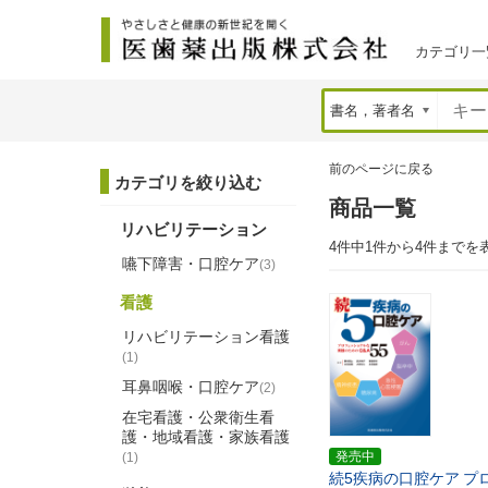
カテゴリ一
前のページに戻る
カテゴリを絞り込む
商品一覧
リハビリテーション
4件中1件から4件までを
嚥下障害・口腔ケア
(3)
看護
リハビリテーション看護
(1)
耳鼻咽喉・口腔ケア
(2)
在宅看護・公衆衛生看
護・地域看護・家族看護
発売中
(1)
続5疾病の口腔ケア
プ