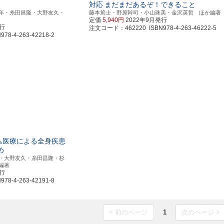
対応
まだまだあるぞ！できること
年・糸田昌隆・大野友久・
藤本篤士・野原幹司・小山珠美・金沢英哲 ほか編著
定価
5,940円
2022年9月発行
発行
注文コード：462220 ISBN978-4-263-46222-5
8-4-263-42218-2
ム医療による全身疾患
め
・大野友久・糸田昌隆・杉
編著
発行
8-4-263-42191-8
< 前のページ
1
次のページ >