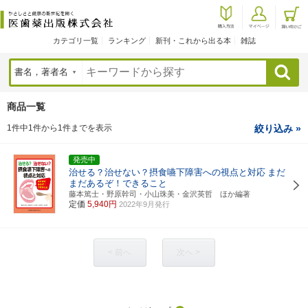
カテゴリ一覧
ランキング
新刊・これから出る本
雑誌
検索
商品一覧
1件中1件から1件までを表示
絞り込み »
発売中
治せる？治せない？摂食嚥下障害への視点と対応
まだ
まだあるぞ！できること
藤本篤士・野原幹司・小山珠美・金沢英哲 ほか編著
定価
5,940円
2022年9月発行
< 前へ
次へ >