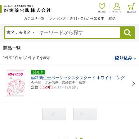
カテゴリ一覧
ランキング
新刊・これから出る本
雑誌
検索
商品一覧
1件中1件から1件までを表示
絞り込み »
発売中
歯科衛生士ベーシックスタンダード
ホワイトニング
金子潤・北原信也・宮崎真至 編著
定価
3,520円
2011年12月発行
< 前へ
次へ >