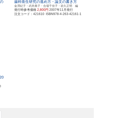
の
歯科衛生研究の進め方・論文の書き方
金澤紀子・武井典子・合場千佳子・岩久正明 編
発行時参考価格
2,800円
2007年11月発行
注文コード：421610 ISBN978-4-263-42161-1
20
井