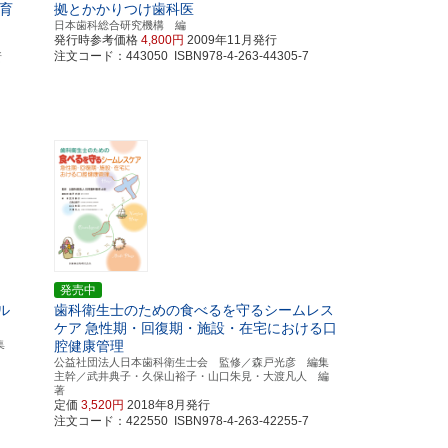
育
拠とかかりつけ歯科医
日本歯科総合研究機構 編
発行時参考価格
4,800円
2009年11月発行
注文コード：443050 ISBN978-4-263-44305-7
究所
発売中
ル
歯科衛生士のための食べるを守るシームレス
ケア
急性期・回復期・施設・在宅における口
集
腔健康管理
公益社団法人日本歯科衛生士会 監修／森戸光彦 編集
主幹／武井典子・久保山裕子・山口朱見・大渡凡人 編
著
定価
3,520円
2018年8月発行
注文コード：422550 ISBN978-4-263-42255-7