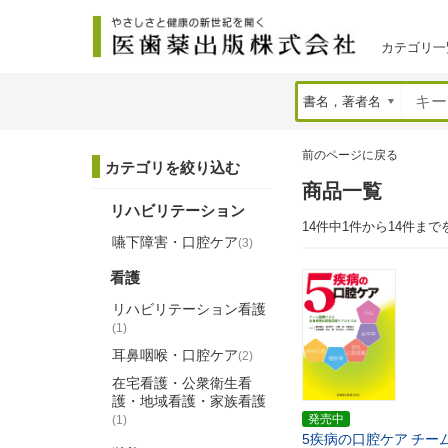
カテゴリ一
前のページに戻る
カテゴリを絞り込む
商品一覧
リハビリテーション
14件中1件から14件まで
嚥下障害・口腔ケア
(3)
看護
リハビリテーション看護
(1)
耳鼻咽喉・口腔ケア
(2)
在宅看護・公衆衛生看
護・地域看護・家族看護
発売中
(1)
5疾病の口腔ケア
チー