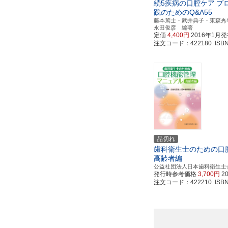
続5疾病の口腔ケア
プ
践のためのQ&A55
藤本篤士・武井典子・東森秀
永田俊彦 編著
定価
4,400円
2016年1月
注文コード：422180 ISBN97
品切れ
歯科衛生士のための口
高齢者編
公益社団法人日本歯科衛生士
発行時参考価格
3,700円
2
注文コード：422210 ISBN97