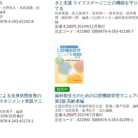
め
きと支援
ライフステージごとの機能を守り
・大野友久・糸田昌隆・杉
てる
編著
向井美惠・井上美津子・安井利一・眞木吉信・深井穫
発行
博・植田耕一郎 編著／(公財)ライオン歯科衛生研
8-4-263-42191-8
編
定価
4,180円
2014年11月発行
注文コード：421980 ISBN978-4-263-42198-7
発売中
による全身状態改善の
歯科衛生士のための口腔機能管理マニュア
マネジメント実践マニ
第2版
高齢者編
公益社団法人日本歯科衛生士会 監修／森戸光彦 編
主幹／吉田直美・金澤紀子 ほか編集
武井典子 編著
定価
4,290円
2022年7月発行
010年10月発行
注文コード：422990 ISBN978-4-263-42299-1
8-4-263-42174-1