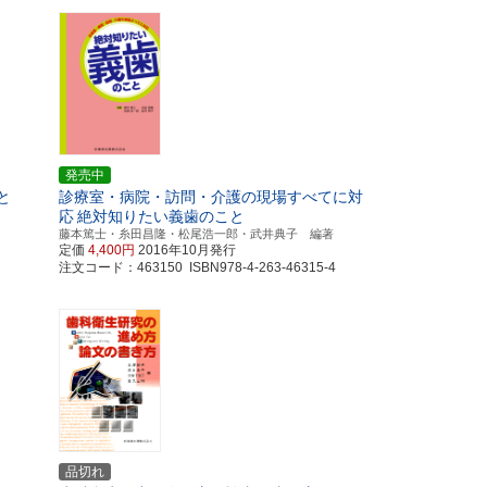
発売中
と
診療室・病院・訪問・介護の現場すべてに対
応
絶対知りたい義歯のこと
藤本篤士・糸田昌隆・松尾浩一郎・武井典子 編著
定価
4,400円
2016年10月発行
注文コード：463150 ISBN978-4-263-46315-4
品切れ