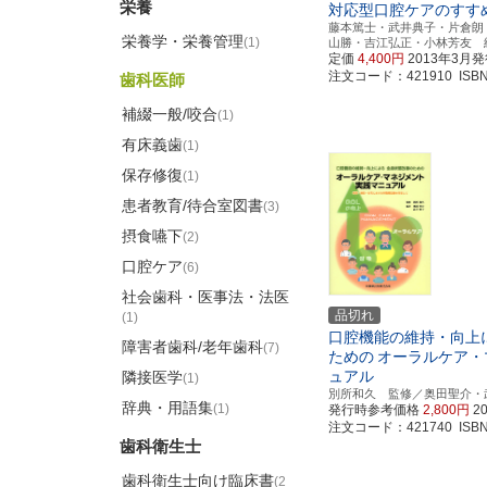
栄養
対応型口腔ケアのすす
藤本篤士・武井典子・片倉朗
栄養学・栄養管理
(1)
山勝・吉江弘正・小林芳友 
定価
4,400円
2013年3月
注文コード：421910 ISBN97
歯科医師
補綴一般/咬合
(1)
有床義歯
(1)
保存修復
(1)
患者教育/待合室図書
(3)
摂食嚥下
(2)
口腔ケア
(6)
社会歯科・医事法・法医
品切れ
(1)
口腔機能の維持・向上
障害者歯科/老年歯科
(7)
ための
オーラルケア・
ュアル
隣接医学
(1)
別所和久 監修／奥田聖介・
辞典・用語集
(1)
発行時参考価格
2,800円
2
注文コード：421740 ISBN97
歯科衛生士
歯科衛生士向け臨床書
(2