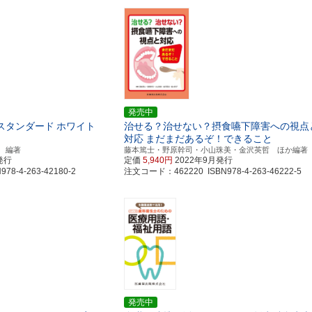
発売中
スタンダード
ホワイト
治せる？治せない？摂食嚥下障害への視点
対応
まだまだあるぞ！できること
 編著
藤本篤士・野原幹司・小山珠美・金沢英哲 ほか編著
発行
定価
5,940円
2022年9月発行
8-4-263-42180-2
注文コード：462220 ISBN978-4-263-46222-5
発売中