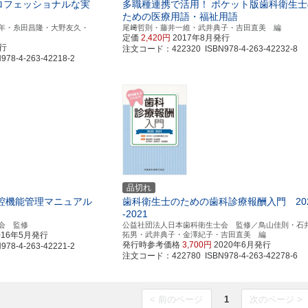
ロフェッショナルな実
多職種連携で活用！
ポケット版歯科衛生士
ための医療用語・福祉用語
年・糸田昌隆・大野友久・
尾﨑哲則・藤井一維・武井典子・吉田直美 編
定価
2,420円
2017年8月発行
発行
注文コード：422320 ISBN978-4-263-42232-8
8-4-263-42218-2
品切れ
腔機能管理マニュアル
歯科衛生士のための歯科診療報酬入門 20
-2021
会 監修
公益社団法人日本歯科衛生士会 監修／鳥山佳則・石
016年5月発行
拓男・武井典子・金澤紀子・吉田直美 編
発行時参考価格
3,700円
2020年6月発行
8-4-263-42221-2
注文コード：422780 ISBN978-4-263-42278-6
< 前のページ
1
次のページ >