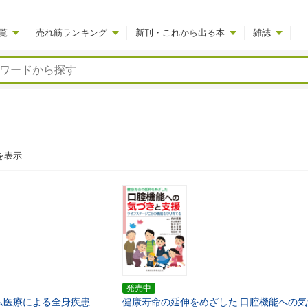
覧
売れ筋ランキング
新刊・これから出る本
雑誌
を表示
発売中
ム医療による全身疾患
健康寿命の延伸をめざした
口腔機能への気