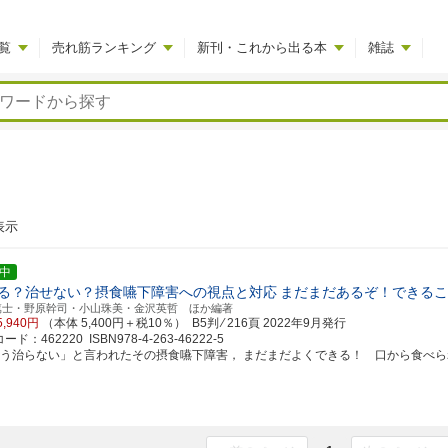
覧
売れ筋ランキング
新刊・これから出る本
雑誌
表示
中
る？治せない？摂食嚥下障害への視点と対応
まだまだあるぞ！できるこ
篤士・野原幹司・小山珠美・金沢英哲 ほか編著
5,940円
（本体 5,400円＋税10％） B5判 ⁄ 216頁
2022年9月発行
ド：462220 ISBN978-4-263-46222-5
もう治らない」と言われたその摂食嚥下障害， まだまだよくできる！ 口から食べ