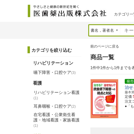
カテゴリ一
前のページに戻る
カテゴリを絞り込む
商品一覧
リハビリテーション
1件中1件から1件までを
嚥下障害・口腔ケア
(3)
発売
看護
治せ
リハビリテーション看護
藤本
定価
(1)
注文コー
耳鼻咽喉・口腔ケア
●「
(2)
在宅看護・公衆衛生看
護・地域看護・家族看護
(1)