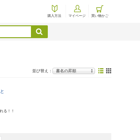
購入方法
マイページ
買い物かご
検索
並び替え：
と
られる！！