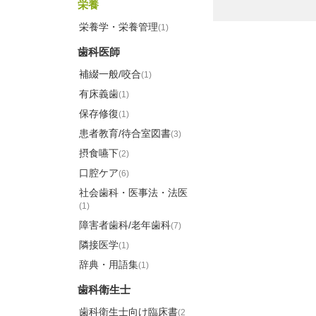
栄養
栄養学・栄養管理
(1)
歯科医師
補綴一般/咬合
(1)
有床義歯
(1)
保存修復
(1)
患者教育/待合室図書
(3)
摂食嚥下
(2)
口腔ケア
(6)
社会歯科・医事法・法医
(1)
障害者歯科/老年歯科
(7)
隣接医学
(1)
辞典・用語集
(1)
歯科衛生士
歯科衛生士向け臨床書
(2