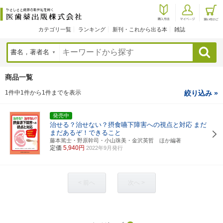
カテゴリ一覧
ランキング
新刊・これから出る本
雑誌
検索
商品一覧
1件中1件から1件までを表示
絞り込み »
発売中
治せる？治せない？摂食嚥下障害への視点と対応
まだ
まだあるぞ！できること
藤本篤士・野原幹司・小山珠美・金沢英哲 ほか編著
定価
5,940円
2022年9月発行
< 前へ
次へ >