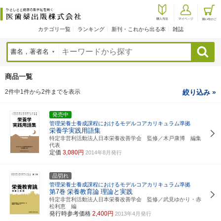
カテゴリ一覧
ランキング
新刊・これから出る本
雑誌
検索
商品一覧
2件中1件から2件までを表示
絞り込み »
発売中
管理栄養士養成課程におけるモデルコアカリキュラム準拠
栄養学実践用語集
特定非営利活動法人日本栄養改善学会 監修／木戸康博 編集
代表
定価
3,080円
2014年8月発行
品切れ
管理栄養士養成課程におけるモデルコアカリキュラム準拠
第7巻
栄養教育論
理論と実践
特定非営利活動法人日本栄養改善学会 監修／武見ゆかり・赤
松利恵 編
発行時参考価格
2,400円
2013年4月発行