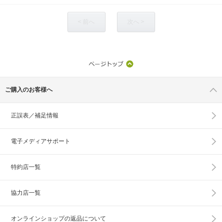
< 前へ
次へ >
ご購入のお客様へ
正誤表／補足情報
電子メディアサポート
特約店一覧
協力店一覧
オンラインショップの
返品について