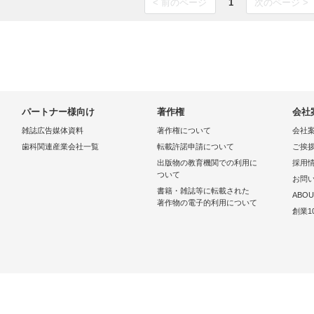
< 前のページ
1
次のページ >
パートナー様向け
著作権
会社
雑誌広告媒体資料
著作権について
会社
歯科関連産業会社一覧
転載許諾申請について
ご挨
出版物の教育機関での利用に
採用
ついて
お問
書籍・雑誌等に転載された
ABOU
著作物の電子的利用について
創業1