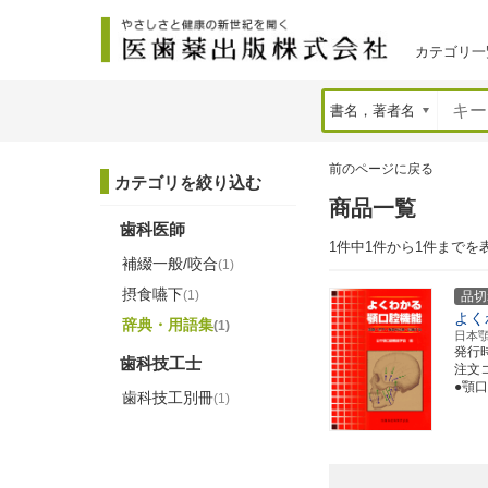
カテゴリ一
前のページに戻る
カテゴリを絞り込む
商品一覧
歯科医師
1件中1件から1件までを
補綴一般/咬合
(1)
摂食嚥下
(1)
品切
よく
辞典・用語集
(1)
日本
発行
歯科技工士
注文コー
●顎
歯科技工別冊
(1)