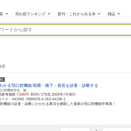
覧
売れ筋ランキング
新刊・これから出る本
雑誌
表示
れ
わかる顎口腔機能
咀嚼・嚥下・発音を診査・診断する
顎口腔機能学会 編
時参考価格
7,500円
B5判 ⁄ 276頁
2005年7月発行
ド：441960 ISBN978-4-263-44196-1
口腔機能の診査・診断にかかわる事項を網羅した最新の顎口腔機能学事典！