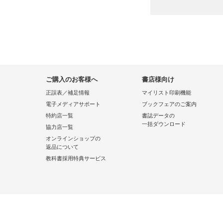
ご購入のお客様へ
書店様向け
正誤表／補足情報
マイリスト印刷機能
電子メディアサポート
ブックフェアのご案内
特約店一覧
書誌データの
一括ダウンロード
協力店一覧
オンラインショップの
返品について
教科書採用特典サービス