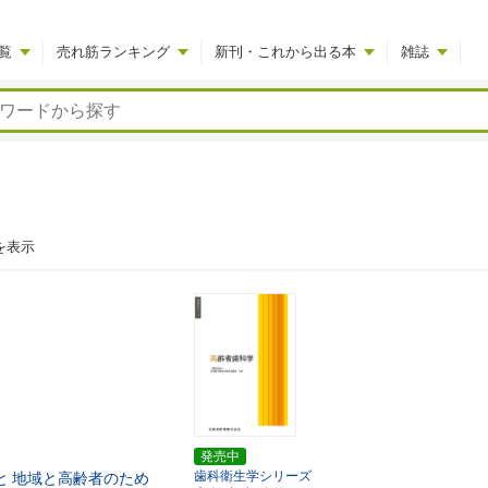
覧
売れ筋ランキング
新刊・これから出る本
雑誌
を表示
発売中
歯科衛生学シリーズ
と
地域と高齢者のため