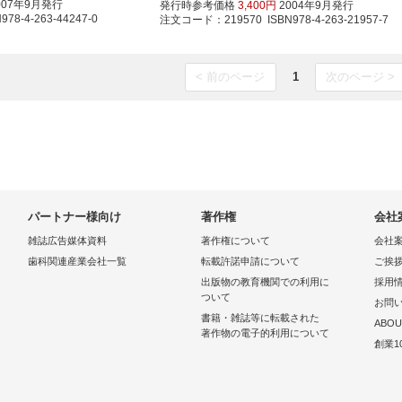
007年9月発行
発行時参考価格
3,400円
2004年9月発行
8-4-263-44247-0
注文コード：219570 ISBN978-4-263-21957-7
< 前のページ
1
次のページ >
パートナー様向け
著作権
会社
雑誌広告媒体資料
著作権について
会社
歯科関連産業会社一覧
転載許諾申請について
ご挨
出版物の教育機関での利用に
採用
ついて
お問
書籍・雑誌等に転載された
ABOU
著作物の電子的利用について
創業1