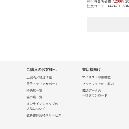
発行時参考価格
7,200円
2
注文コード：442470 ISBN97
ご購入のお客様へ
書店様向け
正誤表／補足情報
マイリスト印刷機能
電子メディアサポート
ブックフェアのご案内
特約店一覧
書誌データの
一括ダウンロード
協力店一覧
オンラインショップの
返品について
教科書採用特典サービス