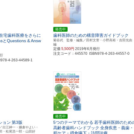
発売中
在宅歯科医療をさらに
歯科医師のための構音障害ガイドブック
nsとQuestions & Answ
菊谷武 監修・編集／田村文誉・小野高裕・吉田光
編
定価
5,500円
2019年6月発行
注文コード：445570 ISBN978-4-263-44557-0
発行
8-4-263-44589-1
発売中
ション
第3版
5つのテーマでわかる
若手歯科医師のため
／出江紳一・鎌倉やよい・
高齢者歯科ハンドブック
全身疾患・義歯・
郎・松尾浩一郎・山田好
腔ケア・摂食嚥下・訪問診療