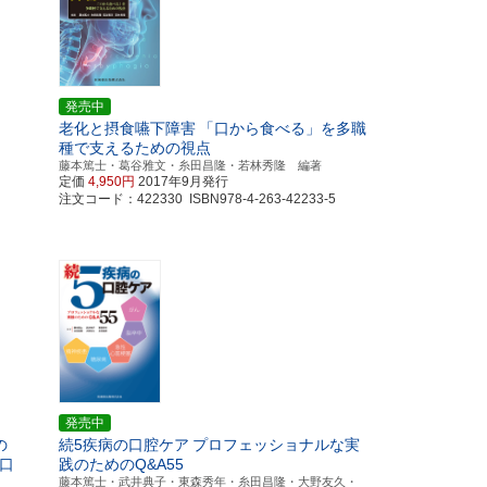
発売中
老化と摂食嚥下障害
「口から食べる」を多職
由
種で支えるための視点
藤本篤士・葛谷雅文・糸田昌隆・若林秀隆 編著
定価
4,950円
2017年9月発行
注文コード：422330 ISBN978-4-263-42233-5
発売中
の
続5疾病の口腔ケア
プロフェッショナルな実
口
践のためのQ&A55
藤本篤士・武井典子・東森秀年・糸田昌隆・大野友久・