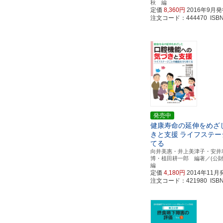
秋 編
定価
8,360円
2016年9月
注文コード：444470 ISBN97
発売中
健康寿命の延伸をめざ
きと支援
ライフステー
てる
向井美惠・井上美津子・安井
博・植田耕一郎 編著／(公
編
定価
4,180円
2014年11月
注文コード：421980 ISBN97