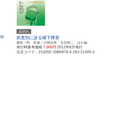
品切れ
グ対
疾患別に診る嚥下障害
藤島一郎 監修／片桐伯真・北住映二 ほか編
発行時参考価格
7,000円
2012年8月発行
注文コード：214050 ISBN978-4-263-21405-3