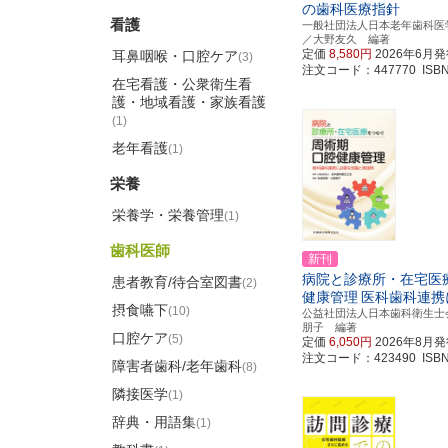
の歯科医療指針
看護
一般社団法人日本老年歯科医
／大野友久 編著
定価
8,580円
2026年6月
耳鼻咽喉・口腔ケア
(3)
注文コード：447770 ISBN97
在宅看護・公衆衛生看
護・地域看護・家族看護
(1)
老年看護
(1)
栄養
栄養学・栄養管理
(1)
歯科医師
新刊
病院と診療所・在宅医
患者教育/待合室図書
(2)
健康管理
医科歯科連携
摂食嚥下
(10)
公益社団法人日本歯科衛生士
朋子 編著
口腔ケア
(5)
定価
6,050円
2026年8月
注文コード：423490 ISBN97
障害者歯科/老年歯科
(8)
隣接医学
(1)
辞典・用語集
(1)