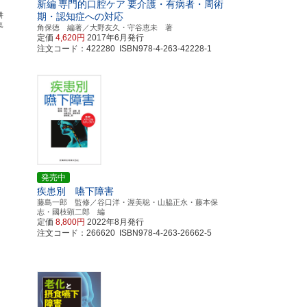
新編
専門的口腔ケア
要介護・有病者・周術
耕
期・認知症への対応
集
角保徳 編著／大野友久・守谷恵未 著
定価
4,620円
2017年6月発行
注文コード：422280 ISBN978-4-263-42228-1
発売中
疾患別 嚥下障害
藤島一郎 監修／谷口洋・渥美聡・山脇正永・藤本保
志・國枝顕二郎 編
定価
8,800円
2022年8月発行
注文コード：266620 ISBN978-4-263-26662-5