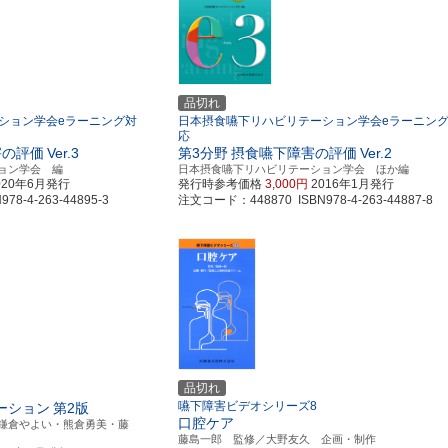
品切れ
ション学会eラーニング対
日本摂食嚥下リハビリテーション学会eラーニン
応
害の評価
Ver.3
第3分野
摂食嚥下障害の評価
Ver.2
ョン学会 編
日本摂食嚥下リハビリテーション学会 ほか編
020年6月発行
発行時参考価格
3,000円
2016年1月発行
8-4-263-44895-3
注文コード：448870 ISBN978-4-263-44887-8
品切れ
嚥下障害ビデオシリーズ8
ーション
第2版
口腔ケア
鎌倉やよい・熊倉勇美・藤
藤島一郎 監修／大野友久 企画・制作