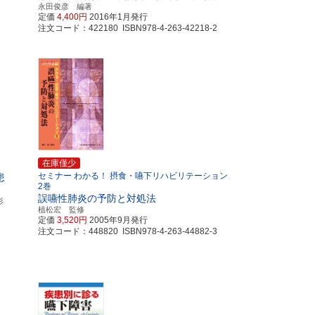
永田俊彦 編著
定価
4,400円
2016年1月発行
注文コード：422180 ISBN978-4-263-42218-2
在庫僅少
セミナー わかる！ 摂食・嚥下リハビリテーション
患
2巻
誤嚥性肺炎の予防と対処法
杉
植松宏 監修
定価
3,520円
2005年9月発行
注文コード：448820 ISBN978-4-263-44882-3