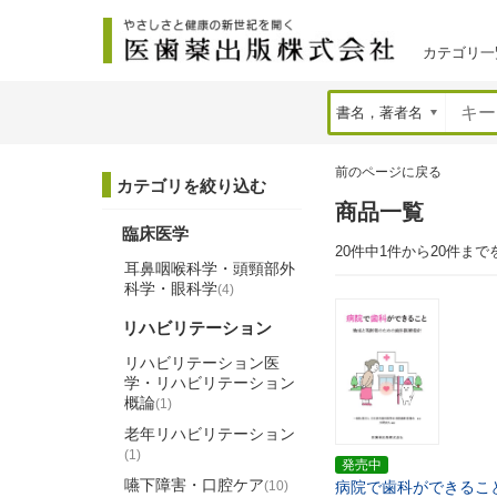
カテゴリ一
前のページに戻る
カテゴリを絞り込む
商品一覧
臨床医学
20件中1件から20件まで
耳鼻咽喉科学・頭頸部外
科学・眼科学
(4)
リハビリテーション
リハビリテーション医
学・リハビリテーション
概論
(1)
老年リハビリテーション
(1)
発売中
嚥下障害・口腔ケア
(10)
病院で歯科ができるこ