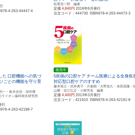
松尾浩一郎 編著
発行
定価
4,840円
2016年6月発行
8-4-263-44447-4
注文コード：444730 ISBN978-4-263-44473-3
発売中
した
口腔機能への気づ
5疾病の口腔ケア
チーム医療による全身疾
ジごとの機能を守り育
対応型口腔ケアのすすめ
藤本篤士・武井典子・片倉朗・大野友久・糸田昌隆・
山勝・吉江弘正・小林芳友 編著
利一・眞木吉信・深井穫
定価
4,400円
2013年3月発行
財)ライオン歯科衛生研究所
注文コード：421910 ISBN978-4-263-42191-8
発行
8-4-263-42198-7