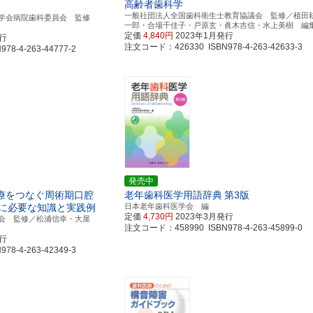
高齢者歯科学
一般社団法人全国歯科衛生士教育協議会 監修／植田
学会病院歯科委員会 監修
一郎・合場千佳子・戸原玄・眞木吉信・水上美樹 編
定価
4,840円
2023年1月発行
発行
注文コード：426330 ISBN978-4-263-42633-3
8-4-263-44777-2
発売中
療をつなぐ周術期口腔
老年歯科医学用語辞典
第3版
に必要な知識と実践例
日本老年歯科医学会 編
定価
4,730円
2023年3月発行
会 監修／松浦信幸・大屋
注文コード：458990 ISBN978-4-263-45899-0
発行
8-4-263-42349-3