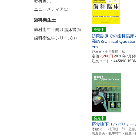
教科書
(1)
ニューメディア
(1)
歯科衛生士
歯科衛生士向け臨床書
(6)
発売中
訪問診療での歯科臨床
歯科衛生学シリーズ
(1)
高めるClinical Questio
ers
戸原玄・中川量晴 編
定価
7,260円
2020年7月
注文コード：445890 ISBN97
発売中
摂食嚥下リハビリテー
才藤栄一・植田耕一郎 監修
熊倉勇美・弘中祥司・藤島一