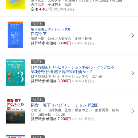
藤本篤士・武井典子・片倉朗・大野友久・糸田昌隆・杉山勝・
吉江弘正・小林芳友 編著
定価
4,400円
2013年3月発行
品切れ
嚥下障害ビデオシリーズ8
口腔ケア
藤島一郎 監修／大野友久 企画・制作
発行時参考価格
3,400円
2004年9月発行
品切れ
日本摂食嚥下リハビリテーション学会eラーニング対応
第3分野
摂食嚥下障害の評価
Ver.2
日本摂食嚥下リハビリテーション学会 ほか編
発行時参考価格
3,000円
2016年1月発行
品切れ
摂食・嚥下リハビリテーション
第2版
才藤栄一・向井美惠 監修／鎌倉やよい・熊倉勇美・藤島一
郎・山田好秋 ほか編
発行時参考価格
7,200円
2007年9月発行
品切れ