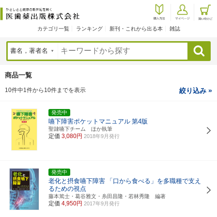
カテゴリ一覧
ランキング
新刊・これから出る本
雑誌
検索
商品一覧
10件中1件から10件までを表示
絞り込み »
発売中
嚥下障害ポケットマニュアル
第4版
聖隷嚥下チーム ほか執筆
定価
3,080円
2018年9月発行
発売中
老化と摂食嚥下障害
「口から食べる」を多職種で支え
るための視点
藤本篤士・葛谷雅文・糸田昌隆・若林秀隆 編著
定価
4,950円
2017年9月発行