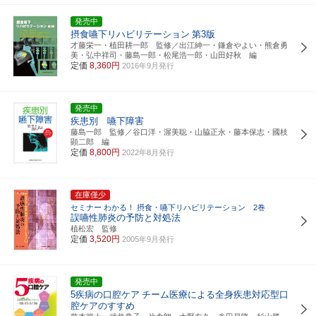
発売中
摂食嚥下リハビリテーション
第3版
才藤栄一・植田耕一郎 監修／出江紳一・鎌倉やよい・熊倉勇
美・弘中祥司・藤島一郎・松尾浩一郎・山田好秋 編
定価
8,360円
2016年9月発行
発売中
疾患別 嚥下障害
藤島一郎 監修／谷口洋・渥美聡・山脇正永・藤本保志・國枝
顕二郎 編
定価
8,800円
2022年8月発行
在庫僅少
セミナー わかる！ 摂食・嚥下リハビリテーション 2巻
誤嚥性肺炎の予防と対処法
植松宏 監修
定価
3,520円
2005年9月発行
発売中
5疾病の口腔ケア
チーム医療による全身疾患対応型口
腔ケアのすすめ