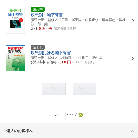
発売中
疾患別 嚥下障害
藤島一郎 監修／谷口洋・渥美聡・山脇正永・藤本保志・國枝
顕二郎 編
定価
8,800円
2022年8月発行
品切れ
疾患別に診る嚥下障害
藤島一郎 監修／片桐伯真・北住映二 ほか編
発行時参考価格
7,000円
2012年8月発行
< 前へ
次へ >
ご購入のお客様へ