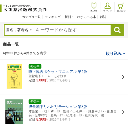
カテゴリ一覧
ランキング
新刊・これから出る本
雑誌
検索
商品一覧
4件中1件から4件までを表示
絞り込み »
発売中
嚥下障害ポケットマニュアル
第4版
聖隷嚥下チーム ほか執筆
定価
3,080円
2018年9月発行
発売中
摂食嚥下リハビリテーション
第3版
才藤栄一・植田耕一郎 監修／出江紳一・鎌倉やよい・熊倉勇
美・弘中祥司・藤島一郎・松尾浩一郎・山田好秋 編
定価
8,360円
2016年9月発行