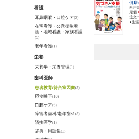
健康
看護
向井
定価
耳鼻咽喉・口腔ケア
注文コー
(3)
●生
在宅看護・公衆衛生看
護・地域看護・家族看護
(1)
老年看護
(1)
栄養
栄養学・栄養管理
(1)
歯科医師
患者教育/待合室図書
(2)
摂食嚥下
(10)
口腔ケア
(5)
障害者歯科/老年歯科
(8)
隣接医学
(1)
辞典・用語集
(1)