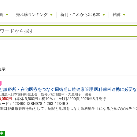
覧
売れ筋ランキング
新刊・これから出る本
雑誌
表示
と診療所・在宅医療をつなぐ周術期口腔健康管理
医科歯科連携に必要な
社団法人日本歯科衛生士会 監修／松浦信幸・大屋朋子 編著
6,050円
（本体 5,500円＋税10％） A4判 ⁄ 200頁
2026年8月発行
ド：423490 ISBN978-4-263-42349-3
術期口腔健康管理を軸として，病院と地域をつなぐ歯科衛生士になるための実践テキ
中