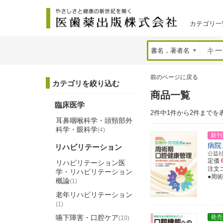
カテゴリ一
前のページに戻る
カテゴリを絞り込む
商品一覧
臨床医学
2件中1件から2件までを
耳鼻咽喉科学・頭頸部外
科学・眼科学
(4)
新刊
病院
リハビリテーション
公益
定価
リハビリテーション医
注文コー
学・リハビリテーション
●周
概論
(1)
老年リハビリテーション
(1)
嚥下障害・口腔ケア
発売
(10)