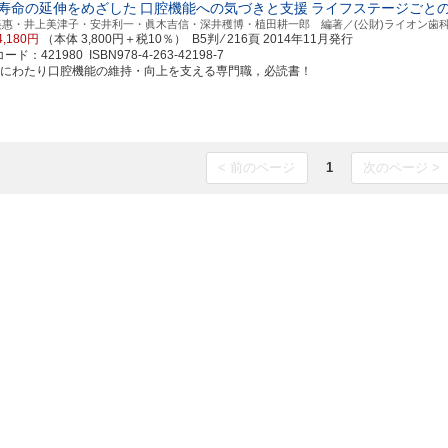
寿命の延伸をめざした
口腔機能への気づきと支援
ライフステージごと
美惠・井上美津子・安井利一・眞木吉信・深井穫博・植田耕一郎 編著／(公財)ライオン歯
4,180円
（本体 3,800円＋税10％） B5判 ⁄ 216頁
2014年11月発行
ド：421980 ISBN978-4-263-42198-7
涯にわたり口腔機能の維持・向上を支える専門職，必読書！
< 前のページ
1
次のページ >