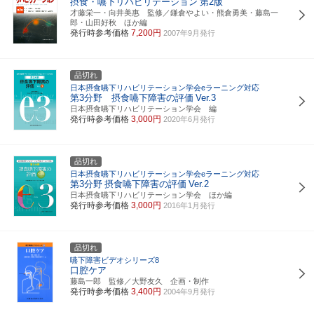
摂食・嚥下リハビリテーション
第2版
才藤栄一・向井美惠 監修／鎌倉やよい・熊倉勇美・藤島一
郎・山田好秋 ほか編
発行時参考価格
7,200円
2007年9月発行
品切れ
日本摂食嚥下リハビリテーション学会eラーニング対応
第3分野 摂食嚥下障害の評価
Ver.3
日本摂食嚥下リハビリテーション学会 編
発行時参考価格
3,000円
2020年6月発行
品切れ
日本摂食嚥下リハビリテーション学会eラーニング対応
第3分野
摂食嚥下障害の評価
Ver.2
日本摂食嚥下リハビリテーション学会 ほか編
発行時参考価格
3,000円
2016年1月発行
品切れ
嚥下障害ビデオシリーズ8
口腔ケア
藤島一郎 監修／大野友久 企画・制作
発行時参考価格
3,400円
2004年9月発行