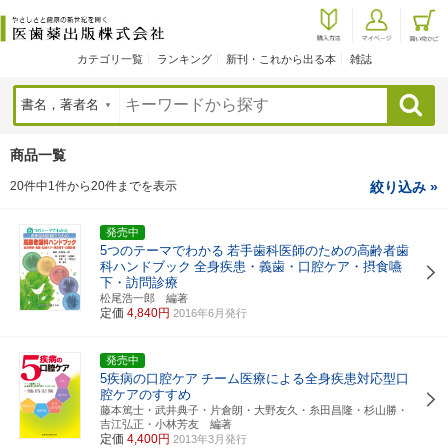
カテゴリ一覧
ランキング
新刊・これから出る本
雑誌
検索
商品一覧
20件中1件から20件までを表示
絞り込み »
発売中
5つのテーマでわかる
若手歯科医師のための高齢者歯
科ハンドブック
全身疾患・義歯・口腔ケア・摂食嚥
下・訪問診療
松尾浩一郎 編著
定価
4,840円
2016年6月発行
発売中
5疾病の口腔ケア
チーム医療による全身疾患対応型口
腔ケアのすすめ
藤本篤士・武井典子・片倉朗・大野友久・糸田昌隆・杉山勝・
吉江弘正・小林芳友 編著
定価
4,400円
2013年3月発行