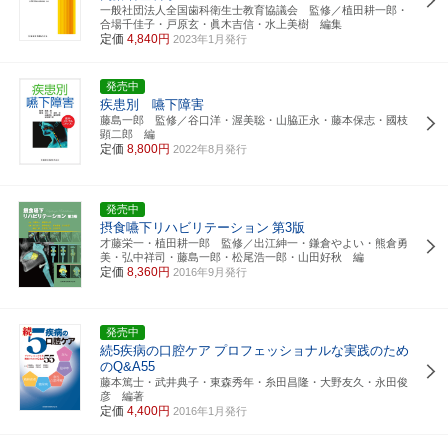
一般社団法人全国歯科衛生士教育協議会 監修／植田耕一郎・
合場千佳子・戸原玄・眞木吉信・水上美樹 編集
定価
4,840円
2023年1月発行
発売中
疾患別 嚥下障害
藤島一郎 監修／谷口洋・渥美聡・山脇正永・藤本保志・國枝
顕二郎 編
定価
8,800円
2022年8月発行
発売中
摂食嚥下リハビリテーション
第3版
才藤栄一・植田耕一郎 監修／出江紳一・鎌倉やよい・熊倉勇
美・弘中祥司・藤島一郎・松尾浩一郎・山田好秋 編
定価
8,360円
2016年9月発行
発売中
続5疾病の口腔ケア
プロフェッショナルな実践のため
のQ&A55
藤本篤士・武井典子・東森秀年・糸田昌隆・大野友久・永田俊
彦 編著
定価
4,400円
2016年1月発行