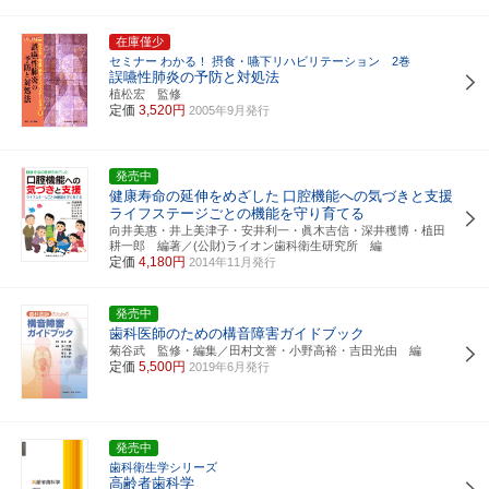
在庫僅少
セミナー わかる！ 摂食・嚥下リハビリテーション 2巻
誤嚥性肺炎の予防と対処法
植松宏 監修
定価
3,520円
2005年9月発行
発売中
健康寿命の延伸をめざした
口腔機能への気づきと支援
ライフステージごとの機能を守り育てる
向井美惠・井上美津子・安井利一・眞木吉信・深井穫博・植田
耕一郎 編著／(公財)ライオン歯科衛生研究所 編
定価
4,180円
2014年11月発行
発売中
歯科医師のための構音障害ガイドブック
菊谷武 監修・編集／田村文誉・小野高裕・吉田光由 編
定価
5,500円
2019年6月発行
発売中
歯科衛生学シリーズ
高齢者歯科学