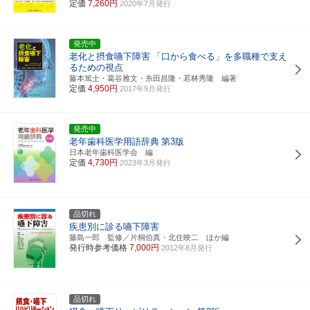
定価
7,260円
2020年7月発行
発売中
老化と摂食嚥下障害
「口から食べる」を多職種で支え
るための視点
藤本篤士・葛谷雅文・糸田昌隆・若林秀隆 編著
定価
4,950円
2017年9月発行
発売中
老年歯科医学用語辞典
第3版
日本老年歯科医学会 編
定価
4,730円
2023年3月発行
品切れ
疾患別に診る嚥下障害
藤島一郎 監修／片桐伯真・北住映二 ほか編
発行時参考価格
7,000円
2012年8月発行
品切れ