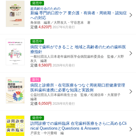
発売中
超高齢社会のための
新編
専門的口腔ケア
要介護・有病者・周術期・認知症
への対応
角保徳 編著／大野友久・守谷恵未 著
定価
4,620円
2017年6月発行
発売中
病院で歯科ができること
地域と高齢者のための歯科医
療指針
一般社団法人日本老年歯科医学会病院歯科委員会 監修／大野
友久 編著
定価
8,580円
2026年6月発行
新刊
病院と診療所・在宅医療をつなぐ周術期口腔健康管理
医科歯科連携に必要な知識と実践例
公益社団法人日本歯科衛生士会 監修／松浦信幸・大屋朋子
編著
定価
6,050円
2026年8月発行
発売中
訪問診療での歯科臨床
在宅歯科医療をさらに高めるCli
nical QuestionsとQuestions & Answers
戸原玄・中川量晴 編