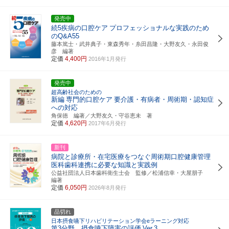
発売中
続5疾病の口腔ケア
プロフェッショナルな実践のため
のQ&A55
藤本篤士・武井典子・東森秀年・糸田昌隆・大野友久・永田俊
彦 編著
定価
4,400円
2016年1月発行
発売中
超高齢社会のための
新編
専門的口腔ケア
要介護・有病者・周術期・認知症
への対応
角保徳 編著／大野友久・守谷恵未 著
定価
4,620円
2017年6月発行
新刊
病院と診療所・在宅医療をつなぐ周術期口腔健康管理
医科歯科連携に必要な知識と実践例
公益社団法人日本歯科衛生士会 監修／松浦信幸・大屋朋子
編著
定価
6,050円
2026年8月発行
品切れ
日本摂食嚥下リハビリテーション学会eラーニング対応
第3分野 摂食嚥下障害の評価
Ver.3