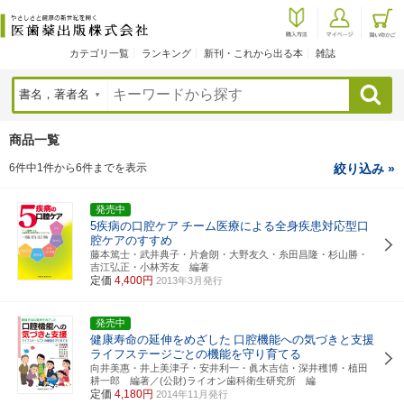
カテゴリ一覧
ランキング
新刊・これから出る本
雑誌
検索
商品一覧
6件中1件から6件までを表示
絞り込み »
発売中
5疾病の口腔ケア
チーム医療による全身疾患対応型口
腔ケアのすすめ
藤本篤士・武井典子・片倉朗・大野友久・糸田昌隆・杉山勝・
吉江弘正・小林芳友 編著
定価
4,400円
2013年3月発行
発売中
健康寿命の延伸をめざした
口腔機能への気づきと支援
ライフステージごとの機能を守り育てる
向井美惠・井上美津子・安井利一・眞木吉信・深井穫博・植田
耕一郎 編著／(公財)ライオン歯科衛生研究所 編
定価
4,180円
2014年11月発行