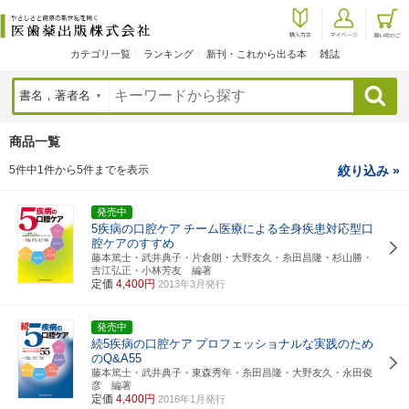
カテゴリ一覧
ランキング
新刊・これから出る本
雑誌
検索
商品一覧
5件中1件から5件までを表示
絞り込み »
発売中
5疾病の口腔ケア
チーム医療による全身疾患対応型口
腔ケアのすすめ
藤本篤士・武井典子・片倉朗・大野友久・糸田昌隆・杉山勝・
吉江弘正・小林芳友 編著
定価
4,400円
2013年3月発行
発売中
続5疾病の口腔ケア
プロフェッショナルな実践のため
のQ&A55
藤本篤士・武井典子・東森秀年・糸田昌隆・大野友久・永田俊
彦 編著
定価
4,400円
2016年1月発行