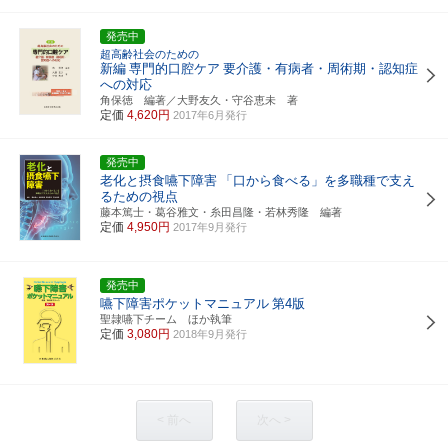
発売中
超高齢社会のための
新編
専門的口腔ケア
要介護・有病者・周術期・認知症
への対応
角保徳 編著／大野友久・守谷恵未 著
定価
4,620円
2017年6月発行
発売中
老化と摂食嚥下障害
「口から食べる」を多職種で支え
るための視点
藤本篤士・葛谷雅文・糸田昌隆・若林秀隆 編著
定価
4,950円
2017年9月発行
発売中
嚥下障害ポケットマニュアル
第4版
聖隷嚥下チーム ほか執筆
定価
3,080円
2018年9月発行
< 前へ
次へ >