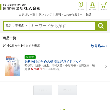
カテゴリ一覧
ランキング
新刊・これから出る本
雑誌
検索
商品一覧
1件中1件から1件までを表示
絞り込み »
発売中
歯科医師のための構音障害ガイドブック
菊谷武 監修・編集／田村文誉・小野高裕・吉田光由 編
定価
5,500円
2019年6月発行
< 前へ
次へ >