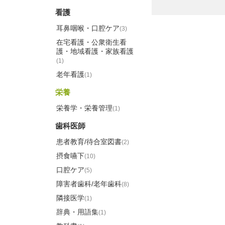
看護
耳鼻咽喉・口腔ケア
(3)
在宅看護・公衆衛生看
護・地域看護・家族看護
(1)
老年看護
(1)
栄養
栄養学・栄養管理
(1)
歯科医師
患者教育/待合室図書
(2)
摂食嚥下
(10)
口腔ケア
(5)
障害者歯科/老年歯科
(8)
隣接医学
(1)
辞典・用語集
(1)