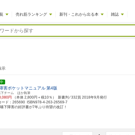
覧
売れ筋ランキング
新刊・これから出る本
雑誌
表示
中
障害ポケットマニュアル
第4版
嚥下チーム ほか執筆
3,080円
（本体 2,800円＋税10％） 新書判 ⁄ 332頁
2018年9月発行
ド：265690 ISBN978-4-263-26569-7
食嚥下障害の好評書が7年ぶり待望の改訂！