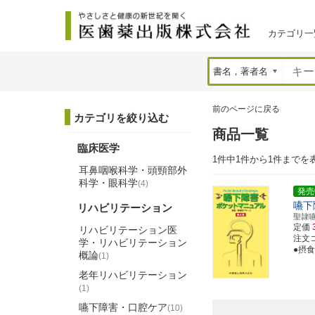
カテゴリ一
前のページに戻る
カテゴリを絞り込む
商品一覧
臨床医学
1件中1件から1件までを
耳鼻咽喉科学・頭頸部外
科学・眼科学
(4)
発売
嚥下
リハビリテーション
聖隷
定価
リハビリテーション医
注文コー
学・リハビリテーション
●摂
概論
(1)
老年リハビリテーション
(1)
嚥下障害・口腔ケア
(10)