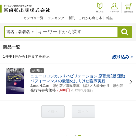
カテゴリ一覧
ランキング
新刊・これから出る本
雑誌
検索
商品一覧
1件中1件から1件までを表示
絞り込み »
品切れ
ニューロロジカルリハビリテーション
原著第2版
運動
パフォーマンスの最適化に向けた臨床実践
Janet H.Carr ほか著／潮見泰藏 監訳／大橋ゆかり ほか訳
発行時参考価格
7,400円
2012年9月発行
< 前へ
次へ >