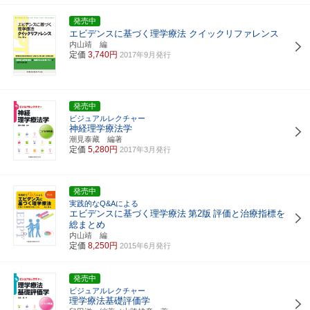
発売中
エビデンスに基づく理学療法 クイックリファレンス
内山靖 編
定価
3,740円
2017年9月発行
発売中
ビジュアルレクチャー
神経理学療法学
潮見泰藏 編著
定価
5,280円
2017年3月発行
発売中
実践的なQ&Aによる
エビデンスに基づく理学療法
第2版
評価と治療指標を
総まとめ
内山靖 編
定価
8,250円
2015年6月発行
発売中
ビジュアルレクチャー
理学療法基礎評価学