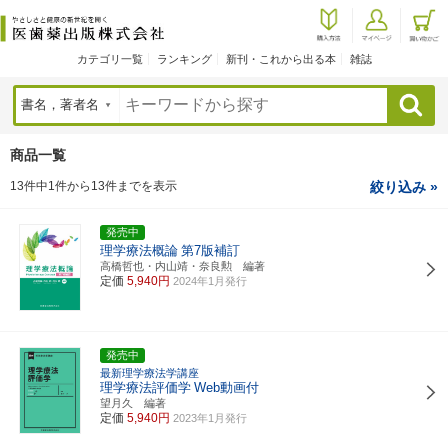
カテゴリ一覧
ランキング
新刊・これから出る本
雑誌
検索
商品一覧
13件中1件から13件までを表示
絞り込み »
発売中
理学療法概論
第7版補訂
高橋哲也・内山靖・奈良勲 編著
定価
5,940円
2024年1月発行
発売中
最新理学療法学講座
理学療法評価学
Web動画付
望月久 編著
定価
5,940円
2023年1月発行