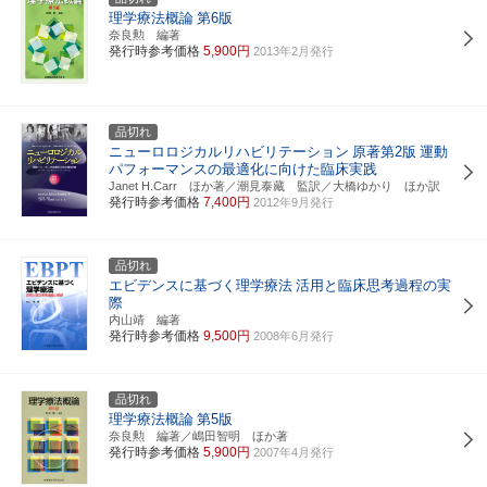
理学療法概論
第6版
奈良勲 編著
発行時参考価格
5,900円
2013年2月発行
品切れ
ニューロロジカルリハビリテーション
原著第2版
運動
パフォーマンスの最適化に向けた臨床実践
Janet H.Carr ほか著／潮見泰藏 監訳／大橋ゆかり ほか訳
発行時参考価格
7,400円
2012年9月発行
品切れ
エビデンスに基づく理学療法
活用と臨床思考過程の実
際
内山靖 編著
発行時参考価格
9,500円
2008年6月発行
品切れ
理学療法概論
第5版
奈良勲 編著／嶋田智明 ほか著
発行時参考価格
5,900円
2007年4月発行