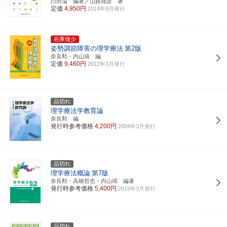
臼田滋 編著／山路雄彦 著
定価
4,950円
2014年9月発行
在庫僅少
姿勢調節障害の理学療法
第2版
奈良勲・内山靖 編
定価
9,460円
2012年3月発行
品切れ
理学療法学教育論
奈良勲 編
発行時参考価格
4,200円
2004年3月発行
品切れ
理学療法概論
第7版
奈良勲・高橋哲也・内山靖 編著
発行時参考価格
5,400円
2019年3月発行
品切れ