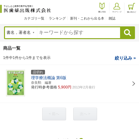
カテゴリ一覧
ランキング
新刊・これから出る本
雑誌
検索
商品一覧
1件中1件から1件までを表示
絞り込み »
品切れ
理学療法概論
第6版
奈良勲 編著
発行時参考価格
5,900円
2013年2月発行
< 前へ
次へ >