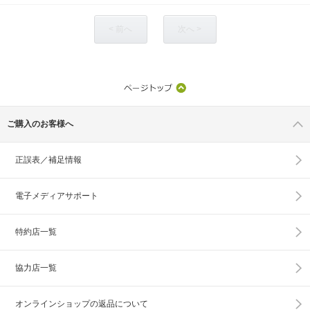
< 前へ
次へ >
ご購入のお客様へ
正誤表／補足情報
電子メディアサポート
特約店一覧
協力店一覧
オンラインショップの
返品について