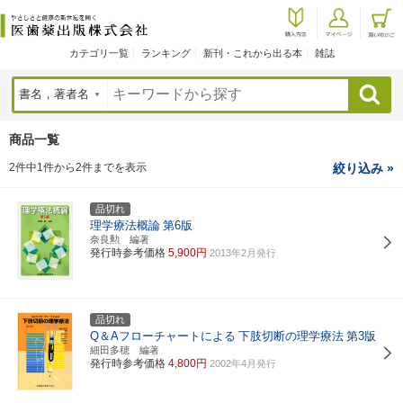
カテゴリ一覧
ランキング
新刊・これから出る本
雑誌
検索
商品一覧
2件中1件から2件までを表示
絞り込み »
品切れ
理学療法概論
第6版
奈良勲 編著
発行時参考価格
5,900円
2013年2月発行
品切れ
Q＆Aフローチャートによる
下肢切断の理学療法
第3版
細田多穂 編著
発行時参考価格
4,800円
2002年4月発行