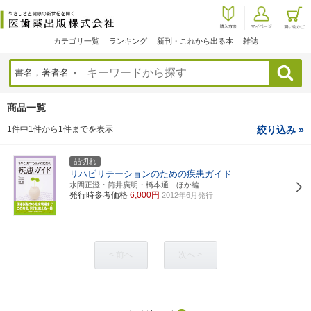
カテゴリ一覧
ランキング
新刊・これから出る本
雑誌
検索
商品一覧
1件中1件から1件までを表示
絞り込み »
品切れ
リハビリテーションのための疾患ガイド
水間正澄・筒井廣明・橋本通 ほか編
発行時参考価格
6,000円
2012年6月発行
< 前へ
次へ >