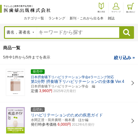
カテゴリ一覧
ランキング
新刊・これから出る本
雑誌
検索
商品一覧
5件中1件から5件までを表示
絞り込み »
発売中
日本摂食嚥下リハビリテーション学会eラーニング対応
第1分野 摂食嚥下リハビリテーションの全体像
Ver.4
日本摂食嚥下リハビリテーション学会 編
定価
3,960円
2025年2月発行
品切れ
リハビリテーションのための疾患ガイド
水間正澄・筒井廣明・橋本通 ほか編
発行時参考価格
6,000円
2012年6月発行