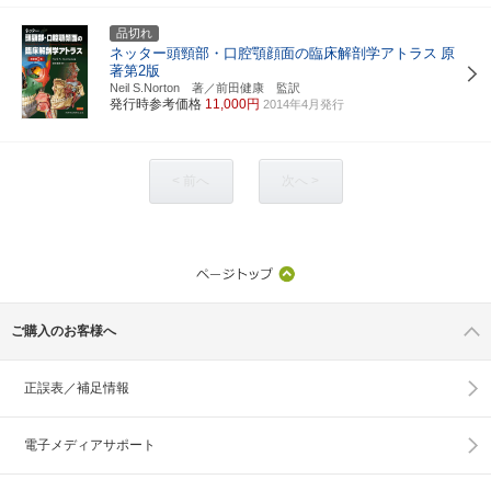
品切れ
ネッター頭頸部・口腔顎顔面の臨床解剖学アトラス
原
著第2版
Neil S.Norton 著／前田健康 監訳
発行時参考価格
11,000円
2014年4月発行
< 前へ
次へ >
ご購入のお客様へ
正誤表／補足情報
電子メディアサポート