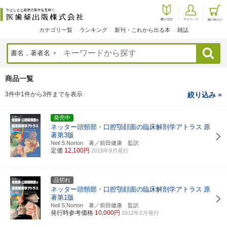
カテゴリ一覧
ランキング
新刊・これから出る本
雑誌
検索
商品一覧
3件中1件から3件までを表示
絞り込み »
発売中
ネッター頭頸部・口腔顎顔面の臨床解剖学アトラス
原
著第3版
Neil S.Norton 著／前田健康 監訳
定価
12,100円
2018年9月発行
品切れ
ネッター頭頸部・口腔顎顔面の臨床解剖学アトラス
原
著第1版
Neil S.Norton 著／前田健康 監訳
発行時参考価格
10,000円
2012年2月発行