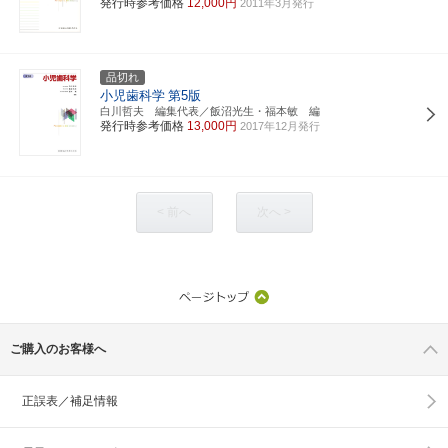
発行時参考価格
12,000円
2011年3月発行
品切れ
小児歯科学
第5版
白川哲夫 編集代表／飯沼光生・福本敏 編
発行時参考価格
13,000円
2017年12月発行
< 前へ
次へ >
ご購入のお客様へ
正誤表／補足情報