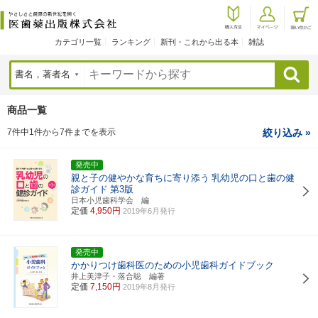
カテゴリ一覧
ランキング
新刊・これから出る本
雑誌
検索
商品一覧
7件中1件から7件までを表示
絞り込み »
発売中
親と子の健やかな育ちに寄り添う
乳幼児の口と歯の健
診ガイド
第3版
日本小児歯科学会 編
定価
4,950円
2019年6月発行
発売中
かかりつけ歯科医のための小児歯科ガイドブック
井上美津子・落合聡 編著
定価
7,150円
2019年8月発行