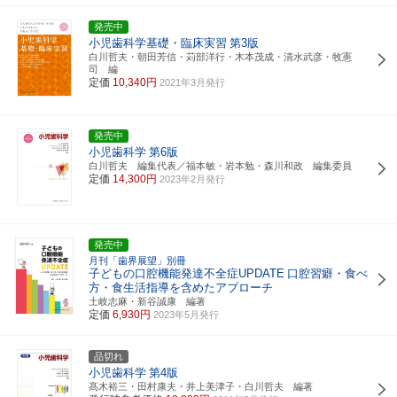
発売中
小児歯科学基礎・臨床実習
第3版
白川哲夫・朝田芳信・苅部洋行・木本茂成・清水武彦・牧憲
司 編
定価
10,340円
2021年3月発行
発売中
小児歯科学
第6版
白川哲夫 編集代表／福本敏・岩本勉・森川和政 編集委員
定価
14,300円
2023年2月発行
発売中
月刊「歯界展望」別冊
子どもの口腔機能発達不全症UPDATE
口腔習癖・食べ
方・食生活指導を含めたアプローチ
土岐志麻・新谷誠康 編著
定価
6,930円
2023年5月発行
品切れ
小児歯科学
第4版
髙木裕三・田村康夫・井上美津子・白川哲夫 編著