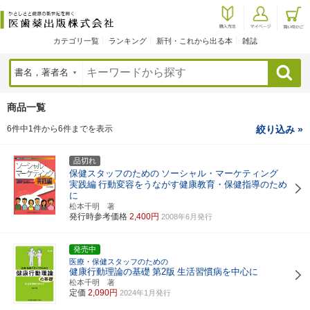
カテゴリ一覧
ランキング
新刊・これから出る本
雑誌
検索
商品一覧
6件中1件から6件までを表示
絞り込み »
品切れ
保健スタッフのための
ソーシャル・マーケティング
実践編
行動変容をうながす健康教育・保健指導のため
に
松本千明 著
発行時参考価格
2,400円
2008年6月発行
発売中
医療・保健スタッフのための
健康行動理論の基礎
第2版
生活習慣病を中心に
松本千明 著
定価
2,090円
2024年1月発行