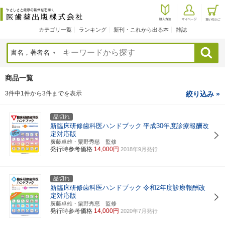
カテゴリ一覧
ランキング
新刊・これから出る本
雑誌
検索
商品一覧
3件中1件から3件までを表示
絞り込み »
品切れ
新臨床研修歯科医ハンドブック
平成30年度診療報酬改
定対応版
廣藤卓雄・粟野秀慈 監修
発行時参考価格
14,000円
2018年9月発行
品切れ
新臨床研修歯科医ハンドブック
令和2年度診療報酬改
定対応版
廣藤卓雄・粟野秀慈 監修
発行時参考価格
14,000円
2020年7月発行