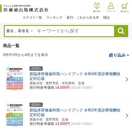
カテゴリ一覧
ランキング
新刊・これから出る本
雑誌
検索
商品一覧
4件中1件から4件までを表示
絞り込み »
品切れ
新臨床研修歯科医ハンドブック
令和4年度診療報酬改
定対応版
廣藤卓雄・粟野秀慈・米田雅裕 監修
発行時参考価格
14,000円
2022年7月発行
品切れ
新臨床研修歯科医ハンドブック
令和2年度診療報酬改
定対応版
廣藤卓雄・粟野秀慈 監修
発行時参考価格
14,000円
2020年7月発行