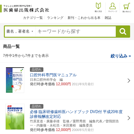
カテゴリ一覧
ランキング
新刊・これから出る本
雑誌
検索
商品一覧
7件中1件から7件までを表示
絞り込み »
品切れ
口腔外科専門医マニュアル
日本口腔外科学会 編
発行時参考価格
12,000円
2011年9月発行
品切れ
必修
臨床研修歯科医ハンドブック
DVD付
平成20年度
診療報酬改定対応
竹原直道・廣藤卓雄 監修／粟野秀慈 編集代表／曽我部浩
一・内藤徹・永松浩・米田雅裕 編集委員
発行時参考価格
12,000円
2006年5月発行