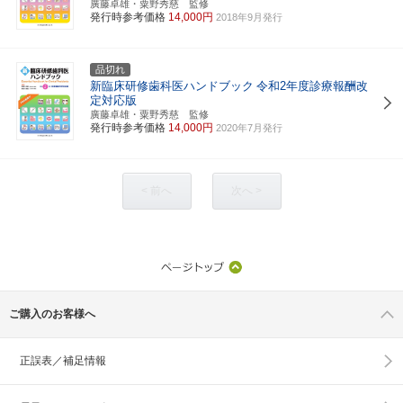
廣藤卓雄・粟野秀慈 監修
発行時参考価格
14,000円
2018年9月発行
品切れ
新臨床研修歯科医ハンドブック
令和2年度診療報酬改
定対応版
廣藤卓雄・粟野秀慈 監修
発行時参考価格
14,000円
2020年7月発行
< 前へ
次へ >
ご購入のお客様へ
正誤表／補足情報