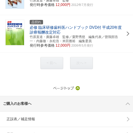
竹原直道・廣藤卓雄 監修
発行時参考価格
12,000円
2012年7月発行
品切れ
必修
臨床研修歯科医ハンドブック
DVD付
平成20年度
診療報酬改定対応
竹原直道・廣藤卓雄 監修／粟野秀慈 編集代表／曽我部浩
一・内藤徹・永松浩・米田雅裕 編集委員
発行時参考価格
12,000円
2006年5月発行
< 前へ
次へ >
ご購入のお客様へ
正誤表／補足情報