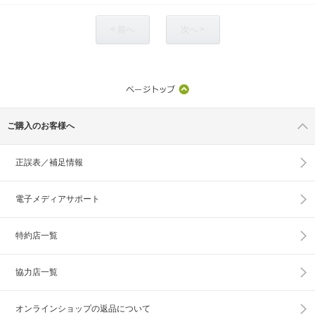
< 前へ
次へ >
ご購入のお客様へ
正誤表／補足情報
電子メディアサポート
特約店一覧
協力店一覧
オンラインショップの
返品について