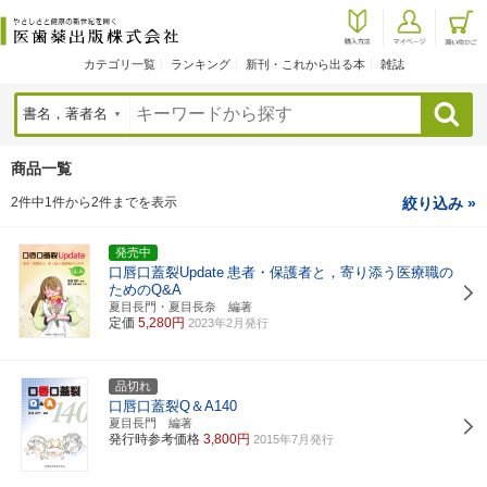
カテゴリ一覧
ランキング
新刊・これから出る本
雑誌
検索
商品一覧
2件中1件から2件までを表示
絞り込み »
発売中
口唇口蓋裂Update
患者・保護者と，寄り添う医療職の
ためのQ&A
夏目長門・夏目長奈 編著
定価
5,280円
2023年2月発行
品切れ
口唇口蓋裂Q＆A140
夏目長門 編著
発行時参考価格
3,800円
2015年7月発行