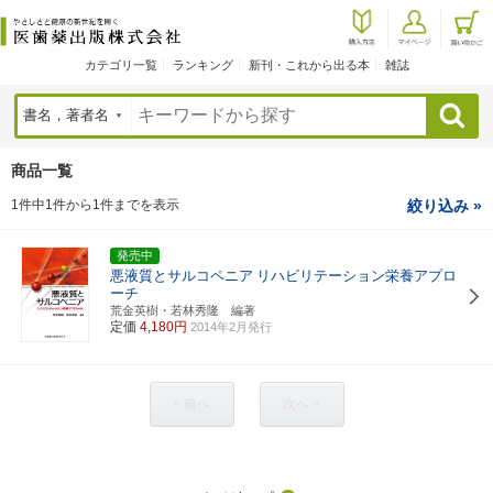
カテゴリ一覧
ランキング
新刊・これから出る本
雑誌
検索
商品一覧
1件中1件から1件までを表示
絞り込み »
発売中
悪液質とサルコペニア
リハビリテーション栄養アプロ
ーチ
荒金英樹・若林秀隆 編著
定価
4,180円
2014年2月発行
< 前へ
次へ >