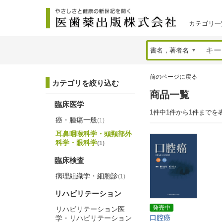
カテゴリ一
前のページに戻る
カテゴリを絞り込む
商品一覧
臨床医学
1件中1件から1件までを
癌・腫瘍一般
(1)
耳鼻咽喉科学・頭頸部外
科学・眼科学
(1)
臨床検査
病理組織学・細胞診
(1)
リハビリテーション
発売中
リハビリテーション医
口腔癌
学・リハビリテーション