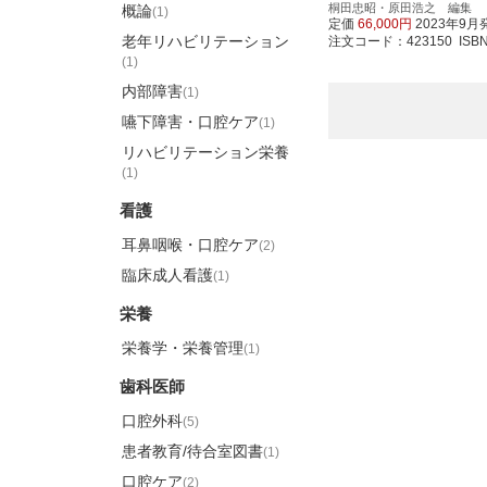
桐田忠昭・原田浩之 編集
概論
(1)
定価
66,000円
2023年9月
老年リハビリテーション
注文コード：423150 ISBN97
(1)
内部障害
(1)
嚥下障害・口腔ケア
(1)
リハビリテーション栄養
(1)
看護
耳鼻咽喉・口腔ケア
(2)
臨床成人看護
(1)
栄養
栄養学・栄養管理
(1)
歯科医師
口腔外科
(5)
患者教育/待合室図書
(1)
口腔ケア
(2)