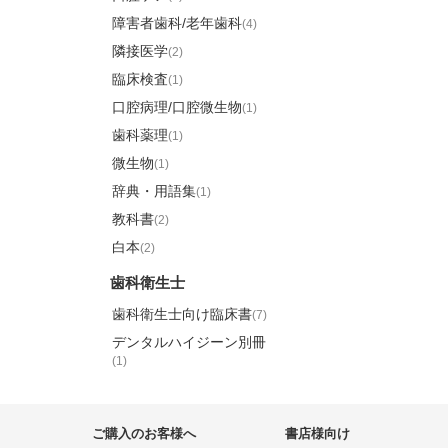
障害者歯科/老年歯科
(4)
隣接医学
(2)
臨床検査
(1)
口腔病理/口腔微生物
(1)
歯科薬理
(1)
微生物
(1)
辞典・用語集
(1)
教科書
(2)
白本
(2)
歯科衛生士
歯科衛生士向け臨床書
(7)
デンタルハイジーン別冊
(1)
ご購入のお客様へ
書店様向け