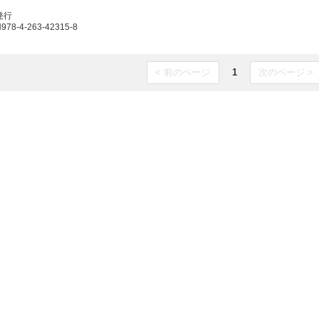
発行
8-4-263-42315-8
< 前のページ
1
次のページ >