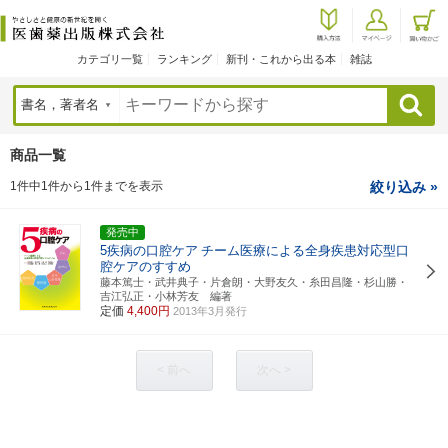
カテゴリ一覧
ランキング
新刊・これから出る本
雑誌
検索
商品一覧
1件中1件から1件までを表示
絞り込み »
発売中
5疾病の口腔ケア
チーム医療による全身疾患対応型口
腔ケアのすすめ
藤本篤士・武井典子・片倉朗・大野友久・糸田昌隆・杉山勝・
吉江弘正・小林芳友 編著
定価
4,400円
2013年3月発行
< 前へ
次へ >