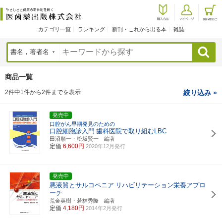
カテゴリ一覧
ランキング
新刊・これから出る本
雑誌
検索
商品一覧
2件中1件から2件までを表示
絞り込み »
発売中
口腔がん早期発見のための
口腔細胞診入門
歯科医院で取り組むLBC
田沼順一・松坂賢一 編著
定価
6,600円
2020年12月発行
発売中
悪液質とサルコペニア
リハビリテーション栄養アプロ
ーチ
荒金英樹・若林秀隆 編著
定価
4,180円
2014年2月発行