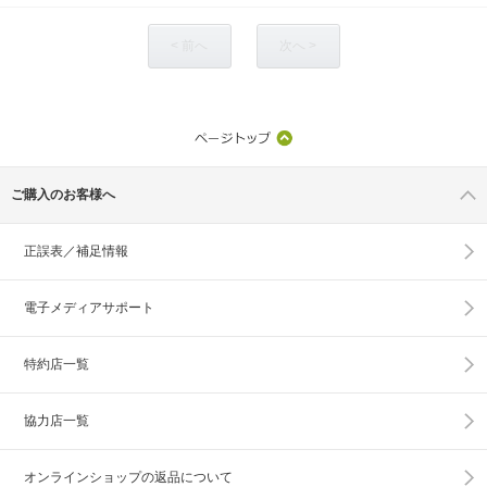
< 前へ
次へ >
ご購入のお客様へ
正誤表／補足情報
電子メディアサポート
特約店一覧
協力店一覧
オンラインショップの
返品について