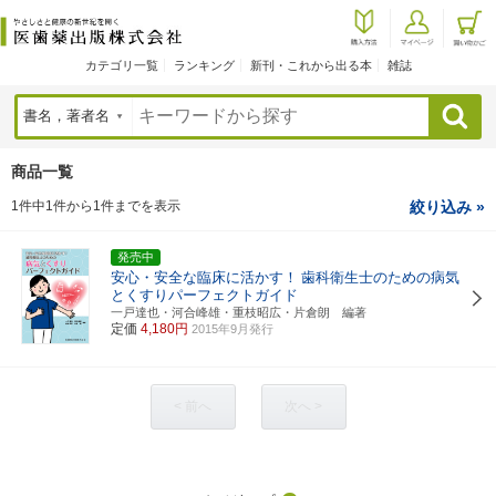
カテゴリ一覧
ランキング
新刊・これから出る本
雑誌
検索
商品一覧
1件中1件から1件までを表示
絞り込み »
発売中
安心・安全な臨床に活かす！
歯科衛生士のための病気
とくすりパーフェクトガイド
一戸達也・河合峰雄・重枝昭広・片倉朗 編著
定価
4,180円
2015年9月発行
< 前へ
次へ >