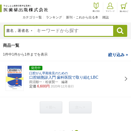
カテゴリ一覧
ランキング
新刊・これから出る本
雑誌
検索
商品一覧
1件中1件から1件までを表示
絞り込み »
発売中
口腔がん早期発見のための
口腔細胞診入門
歯科医院で取り組むLBC
田沼順一・松坂賢一 編著
定価
6,600円
2020年12月発行
< 前へ
次へ >