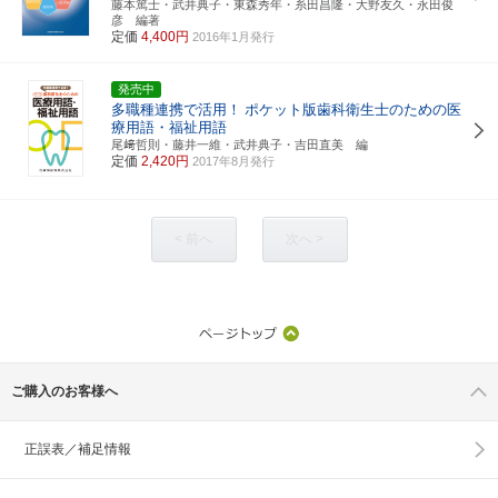
藤本篤士・武井典子・東森秀年・糸田昌隆・大野友久・永田俊
彦 編著
定価
4,400円
2016年1月発行
発売中
多職種連携で活用！
ポケット版歯科衛生士のための医
療用語・福祉用語
尾﨑哲則・藤井一維・武井典子・吉田直美 編
定価
2,420円
2017年8月発行
< 前へ
次へ >
ご購入のお客様へ
正誤表／補足情報