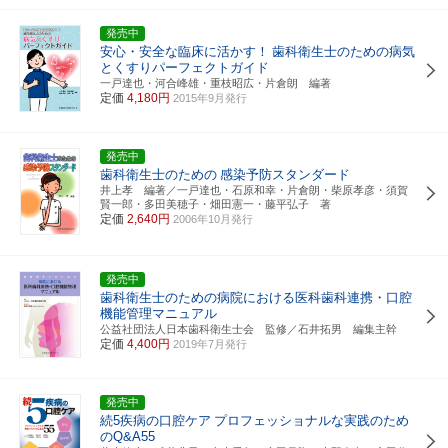
発売中
安心・安全な臨床に活かす！
歯科衛生士のための病気
とくすりパーフェクトガイド
一戸達也・河合峰雄・重枝昭広・片倉朗 編著
定価
4,180円
2015年9月発行
発売中
歯科衛生士のための
感染予防スタンダード
井上孝 編著／一戸達也・石原和幸・片倉朗・柴原孝彦・須賀
賢一郎・多田美穂子・畑田憲一・藤平弘子 著
定価
2,640円
2006年10月発行
発売中
歯科衛生士のための病院における医科歯科連携・口腔
機能管理マニュアル
公益社団法人日本歯科衛生士会 監修／石井拓男 編集主幹
定価
4,400円
2019年7月発行
発売中
続5疾病の口腔ケア
プロフェッショナルな実践のため
のQ&A55