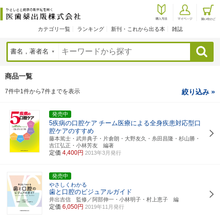
カテゴリ一覧
ランキング
新刊・これから出る本
雑誌
検索
商品一覧
7件中1件から7件までを表示
絞り込み »
発売中
5疾病の口腔ケア
チーム医療による全身疾患対応型口
腔ケアのすすめ
藤本篤士・武井典子・片倉朗・大野友久・糸田昌隆・杉山勝・
吉江弘正・小林芳友 編著
定価
4,400円
2013年3月発行
発売中
やさしくわかる
歯と口腔のビジュアルガイド
井出吉信 監修／阿部伸一・小林明子・村上恵子 編
定価
6,050円
2019年11月発行