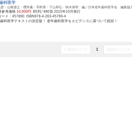
歯科医学
光彦・山根源之・櫻井薫・羽村章・下山和弘・柿木保明 編／日本老年歯科医学会 編集協
時参考価格
10,000円
B5判 ⁄ 480頁
2015年10月発行
ド：457890 ISBN978-4-263-45789-4
年歯科医学テキストの決定版！ 老年歯科医学をエビデンスに基づいて総括！
< 前のページ
1
次のページ >