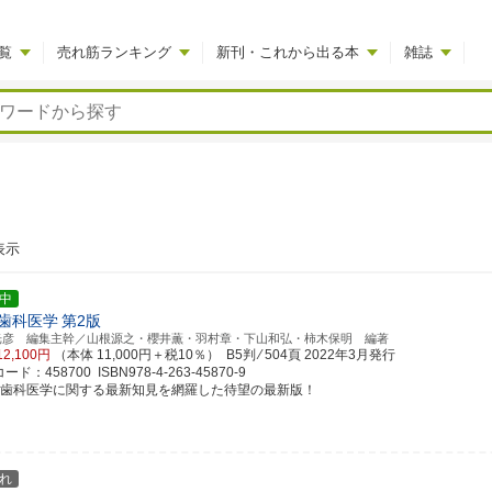
覧
売れ筋ランキング
新刊・これから出る本
雑誌
表示
中
歯科医学
第2版
光彦 編集主幹／山根源之・櫻井薫・羽村章・下山和弘・柿木保明 編著
12,100円
（本体 11,000円＋税10％） B5判 ⁄ 504頁
2022年3月発行
ド：458700 ISBN978-4-263-45870-9
年歯科医学に関する最新知見を網羅した待望の最新版！
れ