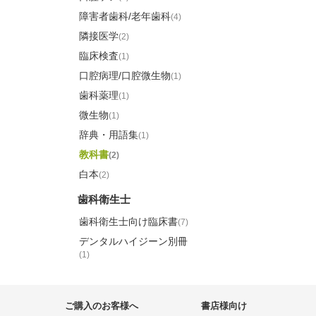
障害者歯科/老年歯科
(4)
隣接医学
(2)
臨床検査
(1)
口腔病理/口腔微生物
(1)
歯科薬理
(1)
微生物
(1)
辞典・用語集
(1)
教科書
(2)
白本
(2)
歯科衛生士
歯科衛生士向け臨床書
(7)
デンタルハイジーン別冊
(1)
ご購入のお客様へ
書店様向け