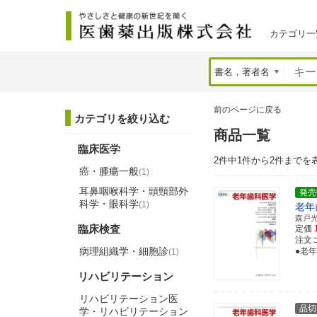
カテゴリ一
前のページに戻る
カテゴリを絞り込む
商品一覧
臨床医学
2件中1件から2件までを
癌・腫瘍一般
(1)
耳鼻咽喉科学・頭頸部外
発売
科学・眼科学
(1)
老年
森戸
臨床検査
定価
注文コー
病理組織学・細胞診
●老
(1)
リハビリテーション
リハビリテーション医
品切
学・リハビリテーション