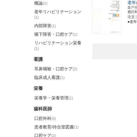
老年
概論
(1)
森戸
老年リハビリテーション
発行
注文コー
(1)
●老
内部障害
(1)
嚥下障害・口腔ケア
(1)
リハビリテーション栄養
(1)
看護
耳鼻咽喉・口腔ケア
(2)
臨床成人看護
(1)
栄養
栄養学・栄養管理
(1)
歯科医師
口腔外科
(5)
患者教育/待合室図書
(1)
口腔ケア
(2)