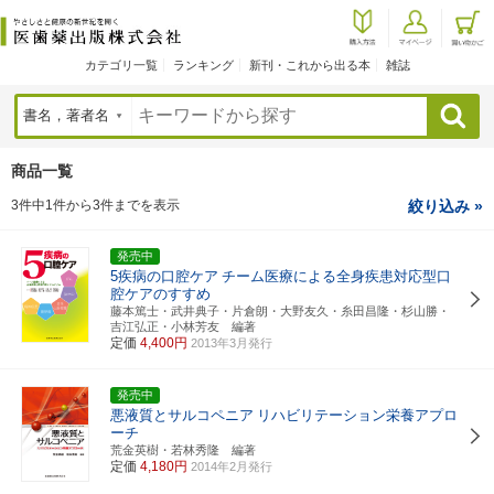
カテゴリ一覧
ランキング
新刊・これから出る本
雑誌
検索
商品一覧
3件中1件から3件までを表示
絞り込み »
発売中
5疾病の口腔ケア
チーム医療による全身疾患対応型口
腔ケアのすすめ
藤本篤士・武井典子・片倉朗・大野友久・糸田昌隆・杉山勝・
吉江弘正・小林芳友 編著
定価
4,400円
2013年3月発行
発売中
悪液質とサルコペニア
リハビリテーション栄養アプロ
ーチ
荒金英樹・若林秀隆 編著
定価
4,180円
2014年2月発行