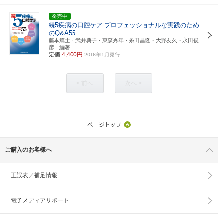
発売中
続5疾病の口腔ケア
プロフェッショナルな実践のため
のQ&A55
藤本篤士・武井典子・東森秀年・糸田昌隆・大野友久・永田俊
彦 編著
定価
4,400円
2016年1月発行
< 前へ
次へ >
ご購入のお客様へ
正誤表／補足情報
電子メディアサポート