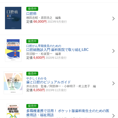
発売中
口腔癌
桐田忠昭・原田浩之 編集
定価
66,000円
2023年9月発行
発売中
口腔がん早期発見のための
口腔細胞診入門
歯科医院で取り組むLBC
田沼順一・松坂賢一 編著
定価
6,600円
2020年12月発行
発売中
やさしくわかる
歯と口腔のビジュアルガイド
井出吉信 監修／阿部伸一・小林明子・村上恵子 編
定価
6,050円
2019年11月発行
発売中
多職種連携で活用！
ポケット版歯科衛生士のための医
療用語・福祉用語