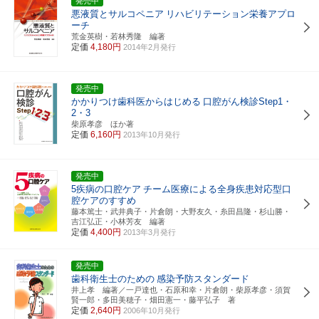
発売中
悪液質とサルコペニア
リハビリテーション栄養アプロ
ーチ
荒金英樹・若林秀隆 編著
定価
4,180円
2014年2月発行
発売中
かかりつけ歯科医からはじめる
口腔がん検診Step1・
2・3
柴原孝彦 ほか著
定価
6,160円
2013年10月発行
発売中
5疾病の口腔ケア
チーム医療による全身疾患対応型口
腔ケアのすすめ
藤本篤士・武井典子・片倉朗・大野友久・糸田昌隆・杉山勝・
吉江弘正・小林芳友 編著
定価
4,400円
2013年3月発行
発売中
歯科衛生士のための
感染予防スタンダード
井上孝 編著／一戸達也・石原和幸・片倉朗・柴原孝彦・須賀
賢一郎・多田美穂子・畑田憲一・藤平弘子 著
定価
2,640円
2006年10月発行