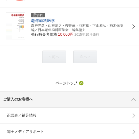
品切れ
老年歯科医学
森戸光彦・山根源之・櫻井薫・羽村章・下山和弘・柿木保明
編／日本老年歯科医学会 編集協力
発行時参考価格
10,000円
2015年10月発行
< 前へ
次へ >
ご購入のお客様へ
正誤表／補足情報
電子メディアサポート