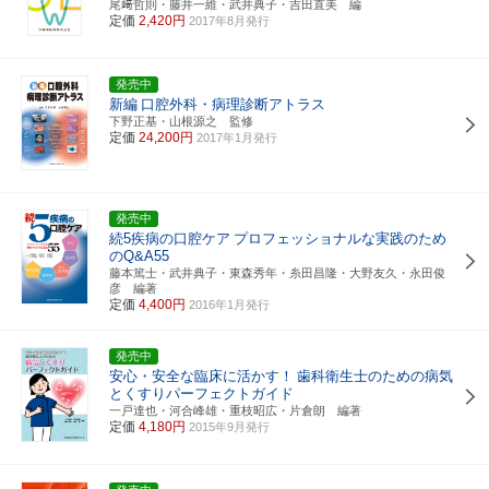
尾﨑哲則・藤井一維・武井典子・吉田直美 編
定価
2,420円
2017年8月発行
発売中
新編
口腔外科・病理診断アトラス
下野正基・山根源之 監修
定価
24,200円
2017年1月発行
発売中
続5疾病の口腔ケア
プロフェッショナルな実践のため
のQ&A55
藤本篤士・武井典子・東森秀年・糸田昌隆・大野友久・永田俊
彦 編著
定価
4,400円
2016年1月発行
発売中
安心・安全な臨床に活かす！
歯科衛生士のための病気
とくすりパーフェクトガイド
一戸達也・河合峰雄・重枝昭広・片倉朗 編著
定価
4,180円
2015年9月発行