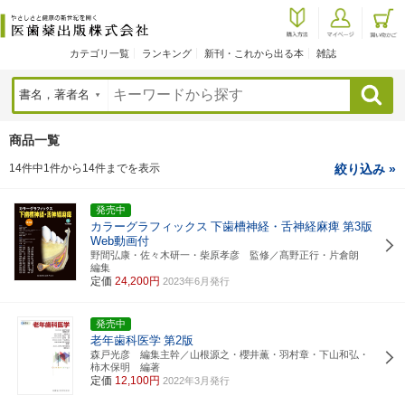
カテゴリ一覧
ランキング
新刊・これから出る本
雑誌
検索
商品一覧
14件中1件から14件までを表示
絞り込み »
発売中
カラーグラフィックス
下歯槽神経・舌神経麻痺
第3版
Web動画付
野間弘康・佐々木研一・柴原孝彦 監修／髙野正行・片倉朗
編集
定価
24,200円
2023年6月発行
発売中
老年歯科医学
第2版
森戸光彦 編集主幹／山根源之・櫻井薫・羽村章・下山和弘・
柿木保明 編著
定価
12,100円
2022年3月発行