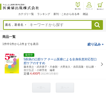
カテゴリ一覧
ランキング
新刊・これから出る本
雑誌
検索
商品一覧
1件中1件から1件までを表示
絞り込み »
発売中
5疾病の口腔ケア
チーム医療による全身疾患対応型口
腔ケアのすすめ
藤本篤士・武井典子・片倉朗・大野友久・糸田昌隆・杉山勝・
吉江弘正・小林芳友 編著
定価
4,400円
2013年3月発行
< 前へ
次へ >