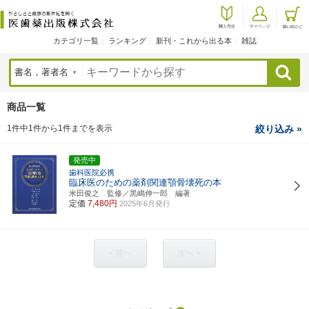
カテゴリ一覧
ランキング
新刊・これから出る本
雑誌
検索
商品一覧
1件中1件から1件までを表示
絞り込み »
発売中
歯科医院必携
臨床医のための薬剤関連顎骨壊死の本
米田俊之 監修／黒嶋伸一郎 編著
定価
7,480円
2025年6月発行
< 前へ
次へ >