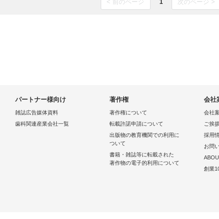
< 前のページ
1
次のページ >
パートナー様向け
著作権
会社
雑誌広告媒体資料
著作権について
会社
歯科関連産業会社一覧
転載許諾申請について
ご挨
出版物の教育機関での利用に
採用
ついて
お問
書籍・雑誌等に転載された
ABOU
著作物の電子的利用について
創業1