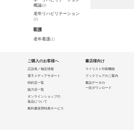
概論
(2)
老年リハビリテーション
(2)
看護
老年看護
(1)
ご購入のお客様へ
書店様向け
正誤表／補足情報
マイリスト印刷機能
電子メディアサポート
ブックフェアのご案内
特約店一覧
書誌データの
一括ダウンロード
協力店一覧
オンラインショップの
返品について
教科書採用特典サービス