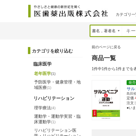
カテゴリ一
前のページに戻る
カテゴリを絞り込む
商品一覧
臨床医学
1件中1件から1件までを
老年医学
(1)
予防医学・健康管理・地
発売
域医療
(1)
サル
島田
リハビリテーション
定価
注文コー
理学療法
●い
(4)
運動学・運動学実習・臨
床運動学
(1)
リハビリテーション医
学・リハビリテーション