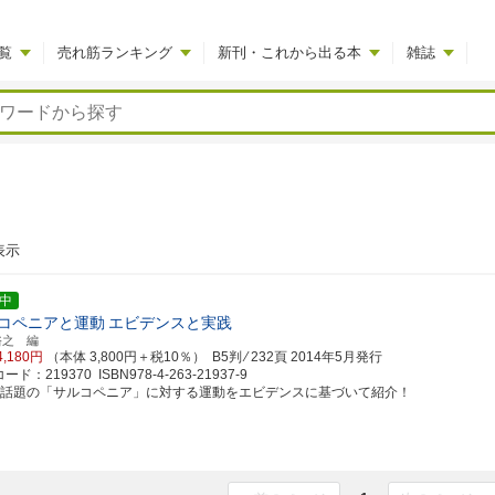
覧
売れ筋ランキング
新刊・これから出る本
雑誌
表示
中
コペニアと運動
エビデンスと実践
裕之 編
4,180円
（本体 3,800円＋税10％） B5判 ⁄ 232頁
2014年5月発行
ド：219370 ISBN978-4-263-21937-9
ま話題の「サルコペニア」に対する運動をエビデンスに基づいて紹介！