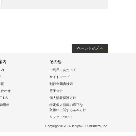
案内
その他
案内
ご利用にあたって
拶
サイトマップ
情報
刊行全図書検索
い合わせ
電子公告
T US
個人情報保護方針
00周年
特定個人情報の適正な
取扱いに関する基本方針
リンクについて
Copyright © 2026 Ishiyaku Publishers, Inc.