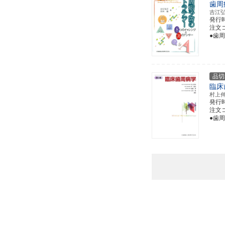
歯周
吉江
発行
注文コー
●歯
品切
臨床
村上
発行
注文コー
●歯