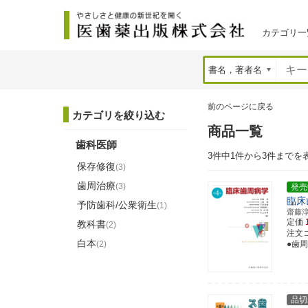
カテゴリ一
前のページに戻る
カテゴリを絞り込む
商品一覧
歯科医師
3件中1件から3件までを
保存修復
(3)
歯周治療
(3)
発売
臨床
予防歯科/公衆衛生
(1)
齋藤
定価
教科書
(2)
注文コー
白本
(2)
●歯
品切