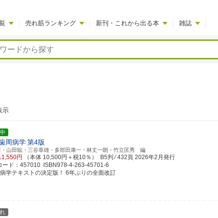
覧
売れ筋ランキング
新刊・これから出る本
雑誌
表示
中
歯周病学
第4版
淳・山田聡・三谷章雄・多部田康一・林丈一朗・竹立匡秀 編
11,550円
（本体 10,500円＋税10％） B5判 ⁄ 432頁
2026年2月発行
ド：457010 ISBN978-4-263-45701-6
周病学テキストの決定版！ 6年ぶりの全面改訂
れ