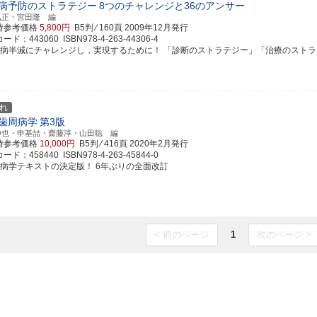
病予防のストラテジー
8つのチャレンジと36のアンサー
弘正・宮田隆 編
時参考価格
5,800円
B5判 ⁄ 160頁
2009年12月発行
ド：443060 ISBN978-4-263-44306-4
周病半減にチャレンジし，実現するために！ 「診断のストラテジー」「治療のストラテジー
れ
歯周病学
第3版
伸也・申基喆・齋藤淳・山田聡 編
時参考価格
10,000円
B5判 ⁄ 416頁
2020年2月発行
ド：458440 ISBN978-4-263-45844-0
周病学テキストの決定版！ 6年ぶりの全面改訂
< 前のページ
1
次のページ >