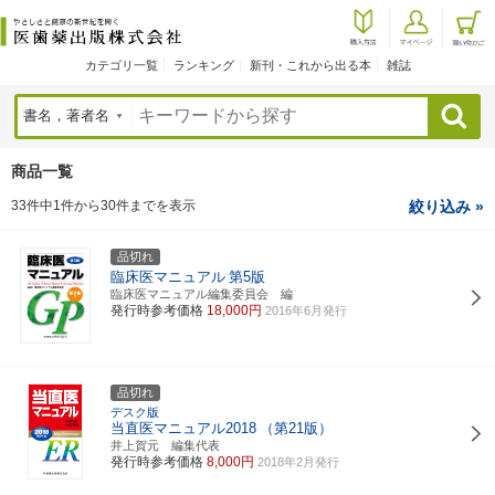
カテゴリ一覧
ランキング
新刊・これから出る本
雑誌
検索
商品一覧
33件中1件から30件までを表示
絞り込み »
品切れ
臨床医マニュアル
第5版
臨床医マニュアル編集委員会 編
発行時参考価格
18,000円
2016年6月発行
品切れ
デスク版
当直医マニュアル2018
（第21版）
井上賀元 編集代表
発行時参考価格
8,000円
2018年2月発行