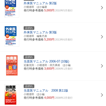
外来医マニュアル
第2版
小畑達郎 ほか編著
発行時参考価格
5,000円
2010年5月発行
品切れ
外来医マニュアル
第3版
小畑達郎 編集代表
発行時参考価格
5,200円
2013年6月発行
品切れ
当直医マニュアル 2006-07
(10版)
近藤克則・小畑達郎・四方典裕 ほか編
発行時参考価格
3,600円
2006年1月発行
品切れ
当直医マニュアル 2008
第11版
小畑達郎 ほか編
発行時参考価格
4,000円
2008年2月発行