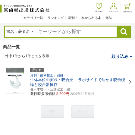
カテゴリ一覧
ランキング
新刊・これから出る本
雑誌
検索
商品一覧
1件中1件から1件までを表示
絞り込み »
品切れ
月刊「歯科技工」別冊
生体本位の実践・咬合技工
ラボサイドで活かす咬合理
論と咬合器操作
佐々木啓一・三浦宏之 編
発行時参考価格
5,200円
2007年12月発行
< 前へ
次へ >