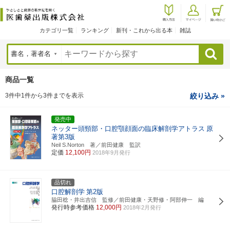
カテゴリ一覧
ランキング
新刊・これから出る本
雑誌
検索
商品一覧
3件中1件から3件までを表示
絞り込み »
発売中
ネッター頭頸部・口腔顎顔面の臨床解剖学アトラス
原
著第3版
Neil S.Norton 著／前田健康 監訳
定価
12,100円
2018年9月発行
品切れ
口腔解剖学
第2版
脇田稔・井出吉信 監修／前田健康・天野修・阿部伸一 編
発行時参考価格
12,000円
2018年2月発行