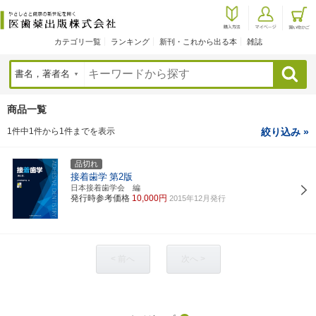
カテゴリ一覧
ランキング
新刊・これから出る本
雑誌
検索
商品一覧
1件中1件から1件までを表示
絞り込み »
品切れ
接着歯学
第2版
日本接着歯学会 編
発行時参考価格
10,000円
2015年12月発行
< 前へ
次へ >