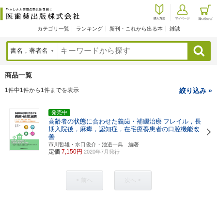
カテゴリ一覧
ランキング
新刊・これから出る本
雑誌
検索
商品一覧
1件中1件から1件までを表示
絞り込み »
発売中
高齢者の状態に合わせた義歯・補綴治療
フレイル，長
期入院後，麻痺，認知症，在宅療養患者の口腔機能改
善
市川哲雄・水口俊介・池邉一典 編著
定価
7,150円
2020年7月発行
< 前へ
次へ >